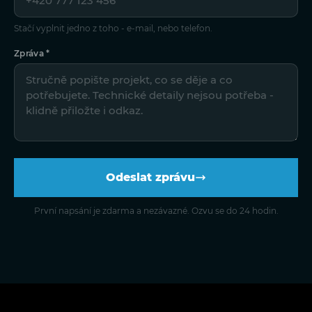
Stačí vyplnit jedno z toho - e-mail, nebo telefon.
Zpráva *
Odeslat zprávu
První napsání je zdarma a nezávazné. Ozvu se do 24 hodin.