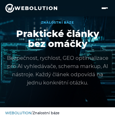
Přejít na hlavní obsah
WEBOLUTION
ZNALOSTNÍ BÁZE
Praktické články
bez omáčky
Bezpečnost, rychlost, GEO optimalizace
pro AI vyhledávače, schema markup, AI
nástroje. Každý článek odpovídá na
jednu konkrétní otázku.
WEBOLUTION
/
Znalostní báze