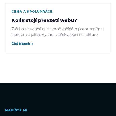
CENA A SPOLUPRÁCE
Kolik stojí převzetí webu?
Z čeho se skládá cena, proč začínám posouzením a
auditem a jak se vyhnout překvapení na faktuře.
Číst článek
NAPIŠTE MI