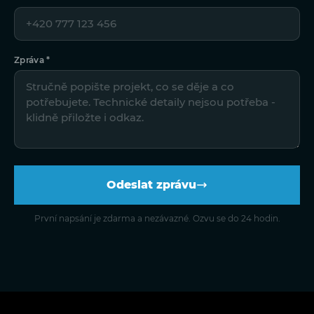
Zpráva *
Odeslat zprávu
První napsání je zdarma a nezávazné. Ozvu se do 24 hodin.