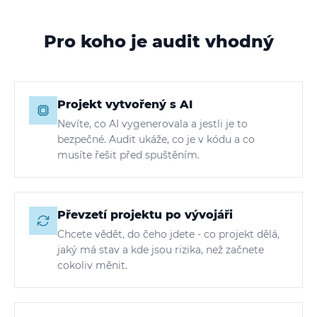
Pro koho je audit vhodný
Projekt vytvořený s AI
Nevíte, co AI vygenerovala a jestli je to
bezpečné. Audit ukáže, co je v kódu a co
musíte řešit před spuštěním.
Převzetí projektu po vývojáři
Chcete vědět, do čeho jdete - co projekt dělá,
jaký má stav a kde jsou rizika, než začnete
cokoliv měnit.