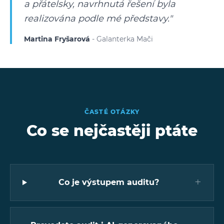
a přátelsky, navrhnutá řešení byla
realizována podle mé představy."
Martina Fryšarová
- Galanterka Mači
ČASTÉ OTÁZKY
Co se nejčastěji ptáte
+
Co je výstupem auditu?