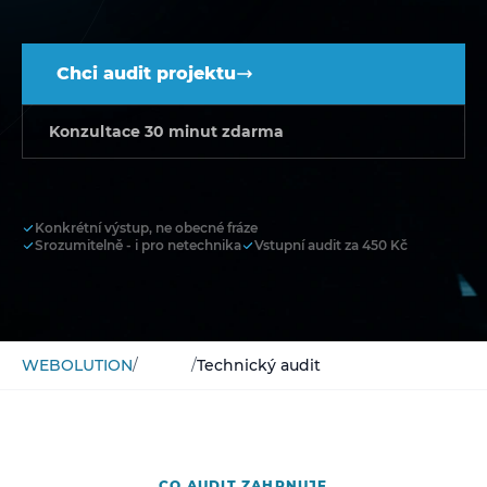
Chci audit projektu
Konzultace 30 minut zdarma
Konkrétní výstup, ne obecné fráze
Srozumitelně - i pro netechnika
Vstupní audit za 450 Kč
WEBOLUTION
/
Služby
/
Technický audit
CO AUDIT ZAHRNUJE