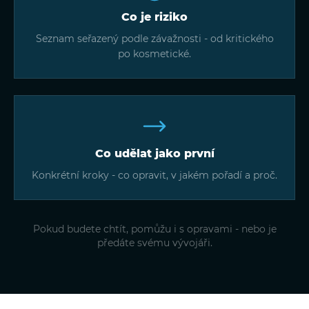
Co je riziko
Seznam seřazený podle závažnosti - od kritického
po kosmetické.
Co udělat jako první
Konkrétní kroky - co opravit, v jakém pořadí a proč.
Pokud budete chtít, pomůžu i s opravami - nebo je
předáte svému vývojáři.