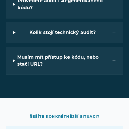
Provedete audit i AI-generovaného
+
kódu?
+
Kolik stojí technický audit?
Musím mít přístup ke kódu, nebo
+
stačí URL?
ŘEŠÍTE KONKRÉTNĚJŠÍ SITUACI?