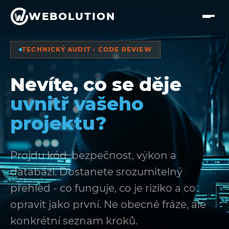
Přejít na hlavní obsah
WEBOLUTION
TECHNICKÝ AUDIT · CODE REVIEW
Nevíte, co se děje
uvnitř vašeho
projektu?
Projdu kód, bezpečnost, výkon a
databázi. Dostanete srozumitelný
přehled - co funguje, co je riziko a co
opravit jako první. Ne obecné fráze, ale
konkrétní seznam kroků.