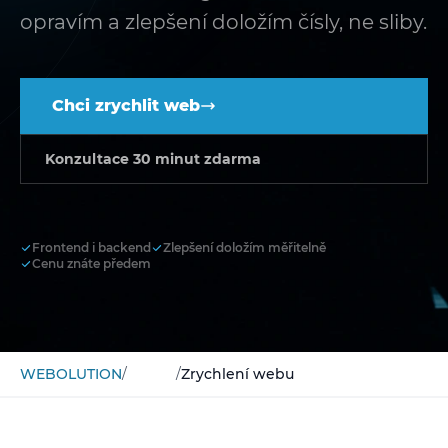
opravím a zlepšení doložím čísly, ne sliby.
Chci zrychlit web
Konzultace 30 minut zdarma
Frontend i backend
Zlepšení doložím měřitelně
Cenu znáte předem
WEBOLUTION
/
Služby
/
Zrychlení webu