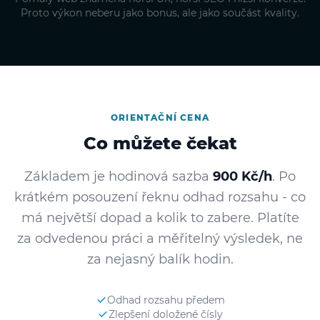
Proto výkon neberu jako bonus, ale jako součást kvality.
ORIENTAČNÍ CENA
Co můžete čekat
Základem je hodinová sazba
900 Kč/h
. Po
krátkém posouzení řeknu odhad rozsahu - co
má největší dopad a kolik to zabere. Platíte
za odvedenou práci a měřitelný výsledek, ne
za nejasný balík hodin.
Odhad rozsahu předem
Zlepšení doložené čísly