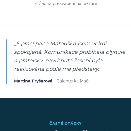
Žádná překvapení na faktuře
„S prací pana Matouška jsem velmi
spokojená. Komunikace probíhala plynule
a přátelsky, navrhnutá řešení byla
realizována podle mé představy."
Martina Fryšarová
- Galanterka Mači
ČASTÉ OTÁZKY