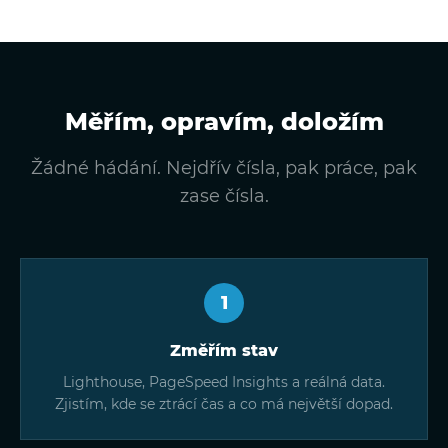
Měřím, opravím, doložím
Žádné hádání. Nejdřív čísla, pak práce, pak
zase čísla.
1
Změřím stav
Lighthouse, PageSpeed Insights a reálná data.
Zjistím, kde se ztrácí čas a co má největší dopad.