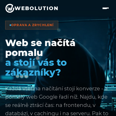
Přejít na hlavní obsah
WEBOLUTION
OPRAVA A ZRYCHLENÍ
Web se načítá
pomalu
a stojí vás to
zákazníky?
Každá vteřina načítání stojí konverze - a
pomalý web Google řadí níž. Najdu, kde
se reálně ztrácí čas: na frontendu, v
databázi, v cachingu i na serveru. Pak to