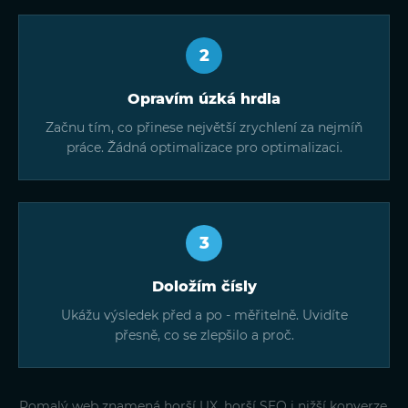
2
Opravím úzká hrdla
Začnu tím, co přinese největší zrychlení za nejmíň
práce. Žádná optimalizace pro optimalizaci.
3
Doložím čísly
Ukážu výsledek před a po - měřitelně. Uvidíte
přesně, co se zlepšilo a proč.
Pomalý web znamená horší UX, horší SEO i nižší konverze.