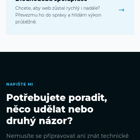
Chcete, aby web zůstal rychlý i nadále?
Převezmu ho do správy a hlídám výkon
průběžně.
NAPIŠTE MI
Potřebujete poradit,
něco udělat nebo
druhý názor?
Nemusíte se připravovat ani znát technické