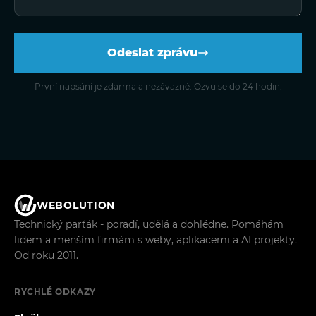
Odeslat zprávu
První napsání je zdarma a nezávazné. Ozvu se do 24 hodin.
WEBOLUTION
Technický parťák - poradí, udělá a dohlédne. Pomáhám
lidem a menším firmám s weby, aplikacemi a AI projekty.
Od roku 2011.
RYCHLÉ ODKAZY