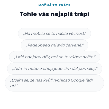
MOŽNÁ TO ZNÁTE
Tohle vás nejspíš trápí
„Na mobilu se to načítá věčnost."
„PageSpeed mi svítí červeně."
„Lidé odejdou dřív, než se to vůbec načte."
„Admin nebo e-shop jede čím dál pomaleji."
„Bojím se, že nás kvůli rychlosti Google řadí
níž."