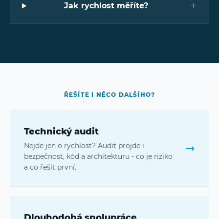
+
Jak rychlost měříte?
ŘEŠÍTE I NĚCO DALŠÍHO?
Technický audit
Nejde jen o rychlost? Audit projde i
bezpečnost, kód a architekturu - co je riziko
a co řešit první.
Dlouhodobá spolupráce