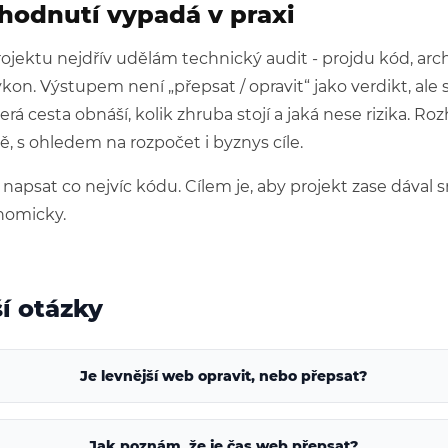
zhodnutí vypadá v praxi
ojektu nejdřív udělám technický audit - projdu kód, arch
kon. Výstupem není „přepsat / opravit“ jako verdikt, ale
erá cesta obnáší, kolik zhruba stojí a jaká nese rizika. R
, s ohledem na rozpočet i byznys cíle.
 napsat co nejvíc kódu. Cílem je, aby projekt zase dával s
nomicky.
ší otázky
Je levnější web opravit, nebo přepsat?
Jak poznám, že je čas web přepsat?