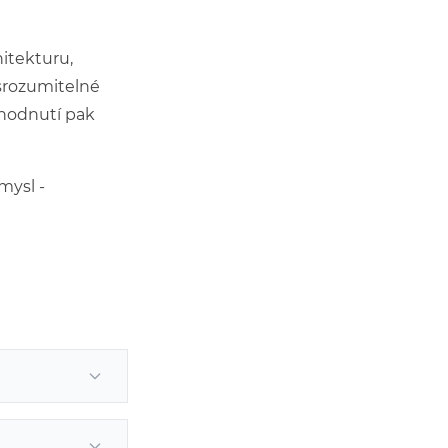
itekturu,
 srozumitelné
ozhodnutí pak
mysl -