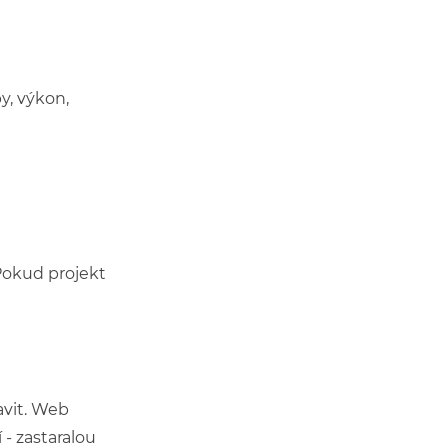
y, výkon,
Pokud projekt
avit. Web
 - zastaralou