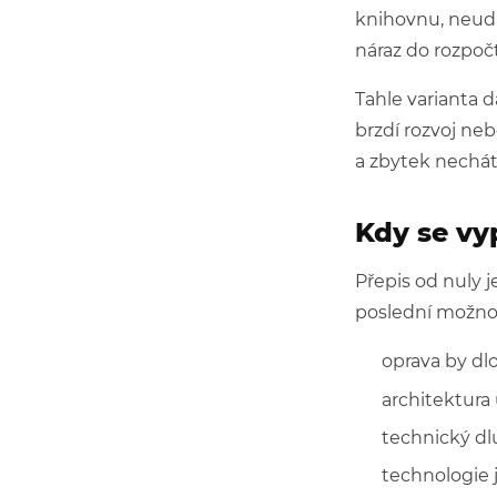
knihovnu, neudr
náraz do rozpočt
Tahle varianta d
brzdí rozvoj neb
a zbytek nechát
Kdy se vy
Přepis od nuly j
poslední možnos
oprava by dl
architektura 
technický dlu
technologie 