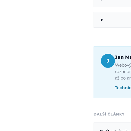
Jan M
J
Webový 
rozhodn
až po a
Technic
DALŠÍ ČLÁNKY