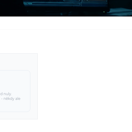
d nuly.
o - někdy ale