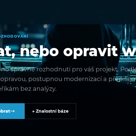
ROZHODOVÁNÍ
at, nebo opravit 
edno správné rozhodnutí pro váš projekt. Podl
opravou, postupnou modernizací a přepisem 
eříkám bez analýzy.
obrat
← Znalostní báze