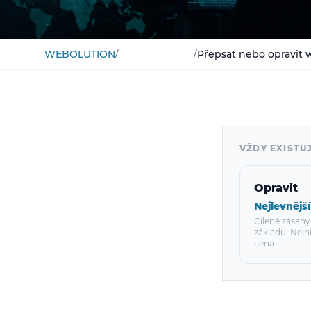
WEBOLUTION
/
Znalostní báze
/
Přepsat nebo opravit
VŽDY EXISTUJ
Opravit
Nejlevnější
Cílené zásahy
základu. Nejniž
cena.