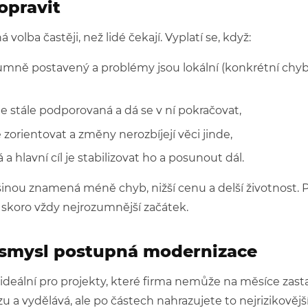
opravit
 volba častěji, než lidé čekají. Vyplatí se, když:
zumně postavený a problémy jsou lokální (konkrétní chyb
e stále podporovaná a dá se v ní pokračovat,
 zorientovat a změny nerozbíjejí věci jinde,
a hlavní cíl je stabilizovat ho a posunout dál.
nou znamená méně chyb, nižší cenu a delší životnost. 
to skoro vždy nejrozumnější začátek.
 smysl postupná modernizace
 ideální pro projekty, které firma nemůže na měsíce zast
u a vydělává, ale po částech nahrazujete to nejrizikovější