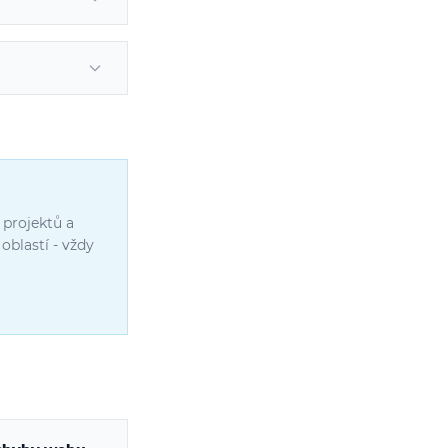
 projektů a
oblastí - vždy