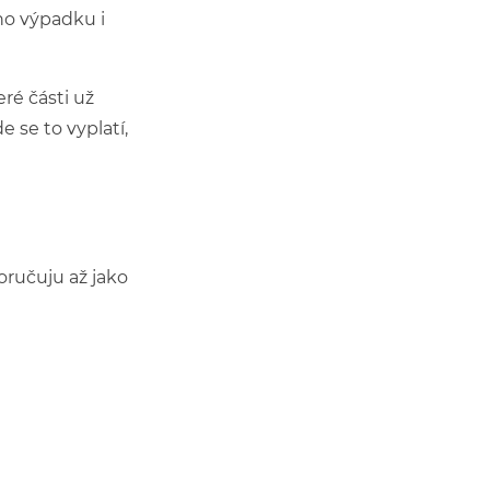
ho výpadku i
eré části už
 se to vyplatí,
poručuju až jako