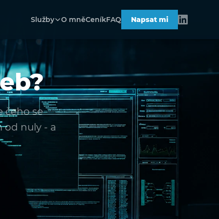
Služby
O mně
Ceník
FAQ
Napsat mi
web?
e čeho se
od nuly - a