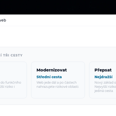
 web
Í TŘI CESTY
Modernizovat
Přepsat
Střední cesta
Nejdražší
 do funkčního
Web jede dál a po částech
Nový základ o
ší riziko i
nahrazujete rizikové oblasti.
Nejvyšší rizik
jediná cesta.