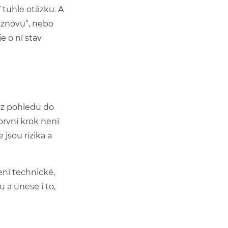
í tuhle otázku. A
t znovu“, nebo
e o ní stav
Bez pohledu do
první krok není
 jsou rizika a
ní technické,
 a unese i to,