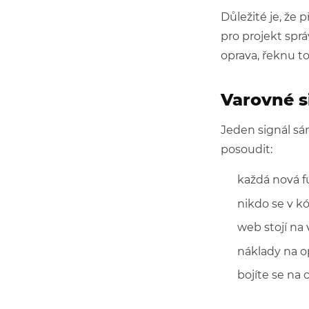
Důležité je, že 
pro projekt sprá
oprava, řeknu to
Varovné s
Jeden signál sám
posoudit:
každá nová f
nikdo se v k
web stojí na
náklady na op
bojíte se na 