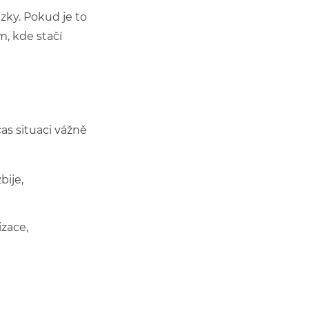
ázky. Pokud je to
m, kde stačí
as situaci vážně
bije,
izace,