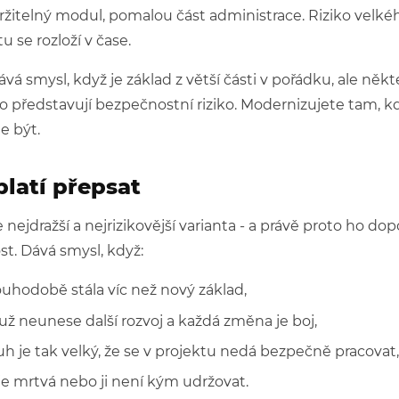
žitelný modul, pomalou část administrace. Riziko velké
u se rozloží v čase.
ává smysl, když je základ z větší části v pořádku, ale někt
o představují bezpečnostní riziko. Modernizujete tam, kde
e být.
platí přepsat
e nejdražší a nejrizikovější varianta - a právě proto ho do
t. Dává smysl, když:
ouhodobě stála víc než nový základ,
už neunese další rozvoj a každá změna je boj,
h je tak velký, že se v projektu nedá bezpečně pracovat,
je mrtvá nebo ji není kým udržovat.