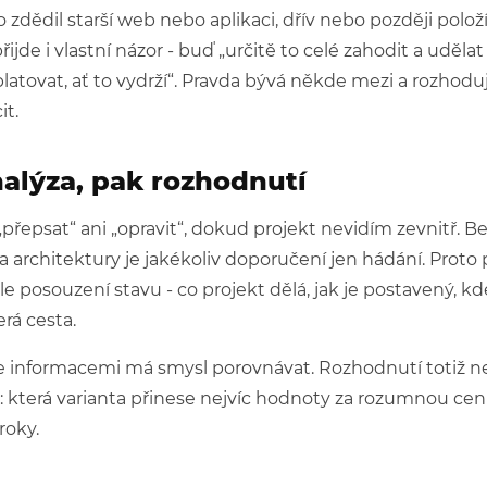
 zdědil starší web nebo aplikaci, dřív nebo později polož
přijde i vlastní názor - buď „určitě to celé zahodit a uděla
platovat, ať to vydrží“. Pravda bývá někde mezi a rozhoduj
it.
nalýza, pak rozhodnutí
přepsat“ ani „opravit“, dokud projekt nevidím zevnitř. 
 architektury je jakékoliv doporučení jen hádání. Proto 
e posouzení stavu - co projekt dělá, jak je postavený, kde
erá cesta.
e informacemi má smysl porovnávat. Rozhodnutí totiž ne
 která varianta přinese nejvíc hodnoty za rozumnou cenu
roky.