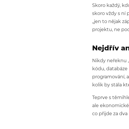
Skoro každý, kdo
skoro vždy s ní 
„jen to nějak zá
projektu, ne poc
Nejdřív a
Nikdy neřeknu „
kódu, databáze a
programování, al
kolik by stála kt
Teprve s těmihl
ale ekonomické:
co přijde za dva 