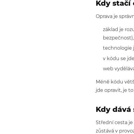
Kdy stačí 
Oprava je správná
základ je ro
bezpečnost),
technologie j
v kódu se jde
web vydělává 
Méně kódu větši
jde opravit, je 
Kdy dává
Střední cesta je
zůstává v provoz