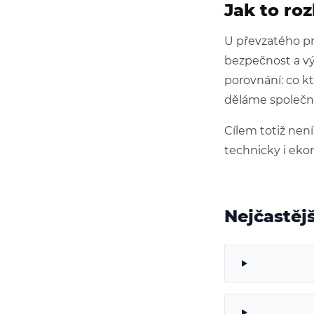
Jak to ro
U převzatého pr
bezpečnost a vý
porovnání: co kt
děláme společně
Cílem totiž není
technicky i eko
Nejčastěj