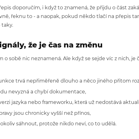
přepis doporučím, i když to znamená, že přijdu o část zak
vně, řeknu to - a naopak, pokud někdo tlačí na přepis ta
 taky.
ignály, že je čas na změnu
 o sobě nic neznamená. Ale když se sejde víc z nich, je č
unkce trvá nepřiměřeně dlouho a něco jiného přitom roz
ódu nevyzná a chybí dokumentace,
 verzi jazyka nebo frameworku, která už nedostává aktual
ravy jsou chronicky vyšší než přínos,
cokoliv sáhnout, protože nikdo neví, co to udělá.